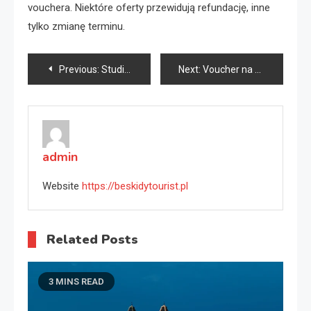
vouchera. Niektóre oferty przewidują refundację, inne
tylko zmianę terminu.
Nawigacja
Previous:
Studio Sante Warszawa: butikowy hotel z relaksującym spa
Next:
Voucher na wycieczkę do Wietnamu — podróż życia czeka
wpisu
admin
Website
https://beskidytourist.pl
Related Posts
3 MINS READ