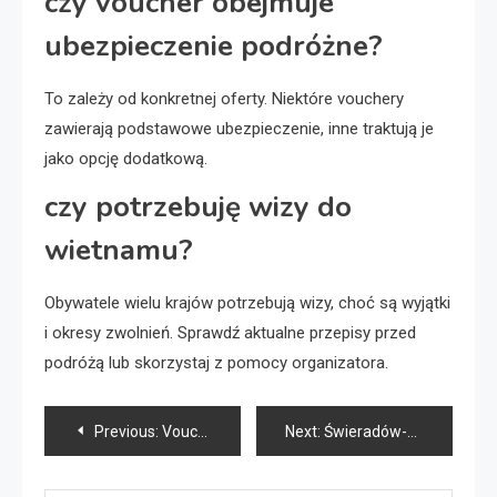
czy voucher obejmuje
ubezpieczenie podróżne?
To zależy od konkretnej oferty. Niektóre vouchery
zawierają podstawowe ubezpieczenie, inne traktują je
jako opcję dodatkową.
czy potrzebuję wizy do
wietnamu?
Obywatele wielu krajów potrzebują wizy, choć są wyjątki
i okresy zwolnień. Sprawdź aktualne przepisy przed
podróżą lub skorzystaj z pomocy organizatora.
Nawigacja
Previous:
Vouchery na wycieczki — prosty sposób na firmowy wyjazd za granicę
Next:
Świeradów-Zdrój: noclegi z basenem i wyżywieniem w górskim SPA
wpisu