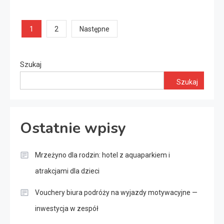
Stronicowanie
1
2
Następne
wpisów
Szukaj
Szukaj
Ostatnie wpisy
Mrzeżyno dla rodzin: hotel z aquaparkiem i
atrakcjami dla dzieci
Vouchery biura podróży na wyjazdy motywacyjne —
inwestycja w zespół