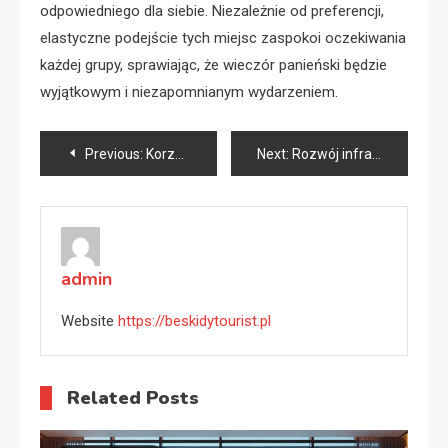
odpowiedniego dla siebie. Niezależnie od preferencji,
elastyczne podejście tych miejsc zaspokoi oczekiwania
każdej grupy, sprawiając, że wieczór panieński będzie
wyjątkowym i niezapomnianym wydarzeniem.
Nawigacja
Previous:
Korzyści i wyzwania wynajmu krótkoterminowego
Next:
Rozwój infrastruktury drogowej w mieście – wyzwania i perspektywy
wpisu
admin
Website
https://beskidytourist.pl
Related Posts