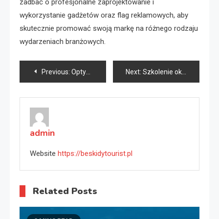
zadbać o profesjonalne zaprojektowanie i
wykorzystanie gadżetów oraz flag reklamowych, aby
skutecznie promować swoją markę na różnego rodzaju
wydarzeniach branżowych.
Nawigacja
Previous:
Optymalizacja magazynu: W jaki sposób układnice paletowe wpływają na efektywność intralogistyki?
Next:
Szkolenie oklejania aut oraz zalety folii PPF w studio detailingowym
wpisu
admin
Website
https://beskidytourist.pl
Related Posts