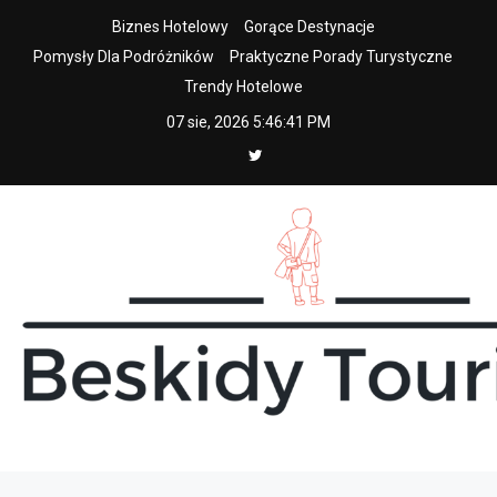
Skip
Biznes Hotelowy
Gorące Destynacje
to
Pomysły Dla Podróżników
Praktyczne Porady Turystyczne
content
Trendy Hotelowe
07 sie, 2026
5:46:42 PM
beskidy tourist