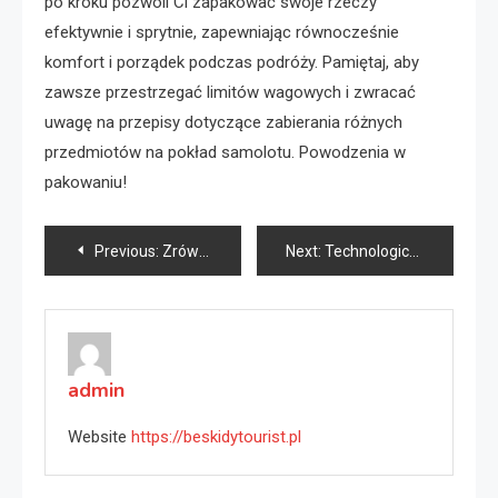
po kroku pozwoli Ci zapakować swoje rzeczy
efektywnie i sprytnie, zapewniając równocześnie
komfort i porządek podczas podróży. Pamiętaj, aby
zawsze przestrzegać limitów wagowych i zwracać
uwagę na przepisy dotyczące zabierania różnych
przedmiotów na pokład samolotu. Powodzenia w
pakowaniu!
Nawigacja
Previous:
Zrównoważona działalność eko-hotelu: wyzwania i korzyści
Next:
Technologiczne rozwiązania poprawiające dostępność miejskiej infrastruktury
wpisu
admin
Website
https://beskidytourist.pl