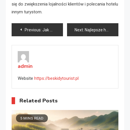
się do zwiększenia lojalności klientów i polecania hotelu
innym turystom.
Nawigacja
Previous:
Jak Oszczędzać na Wydatkach Podczas Podróży
Next:
Najlepsze hotele nad polskimi jeziorami
wpisu
admin
Website
https://beskidytourist.pl
Related Posts
5 MINS READ