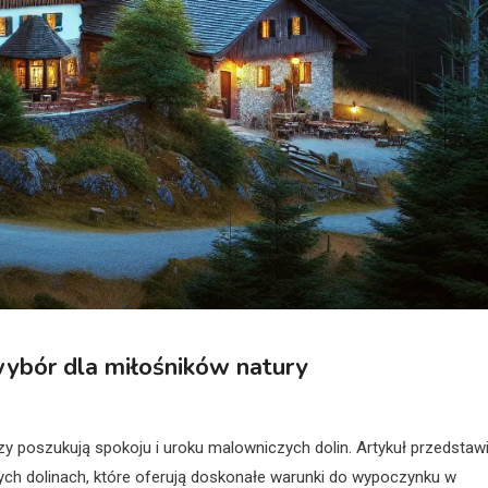
wybór dla miłośników natury
rzy poszukują spokoju i uroku malowniczych dolin. Artykuł przedstaw
h dolinach, które oferują doskonałe warunki do wypoczynku w