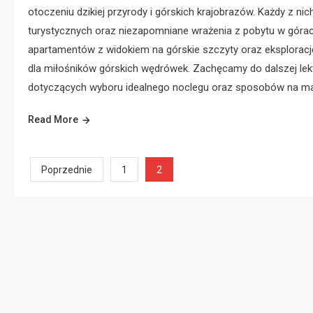
otoczeniu dzikiej przyrody i górskich krajobrazów. Każdy z ni
turystycznych oraz niezapomniane wrażenia z pobytu w górac
apartamentów z widokiem na górskie szczyty oraz eksplorację
dla miłośników górskich wędrówek. Zachęcamy do dalszej lek
dotyczących wyboru idealnego noclegu oraz sposobów na ma
Read More
Stronicowanie
2
Poprzednie
1
wpisów