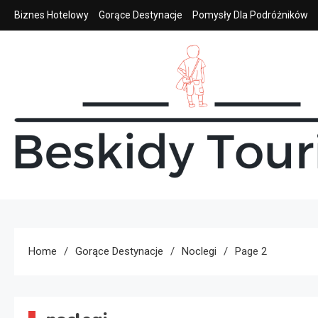
Skip
Biznes Hotelowy
Gorące Destynacje
Pomysły Dla Podróżników
to
content
beskidy tourist
Home
Gorące Destynacje
Noclegi
Page 2